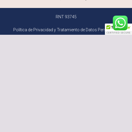
RNT 93745
Política de Privacidad y Tratamiento de Datos Personales
Pet friendly
Normatividad vigente
Sostenibilidad
©
Cassa Luxury Homes
2026 actualizado por
hoteldigital.co
Inglés
Español